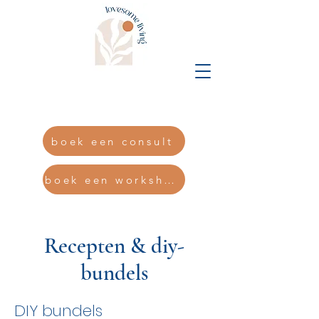
Eline@lovesomedesigns.b
e
boek een consult
boek een workshop
Recepten & diy-
bundels
DIY bundels