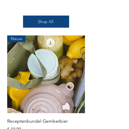
Shop All
Nieuw
Receptenbundel Gemberbier
Prijs