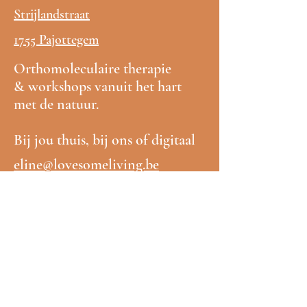
Strijlandstraat
1755 Pajottegem
Orthomoleculaire therapie
& workshops vanuit het hart
met de natuur.
Bij jou thuis, bij ons of digitaal
eline@lovesomeliving.be
Wil je op de hoogte gehouden
worden?
Voornaam