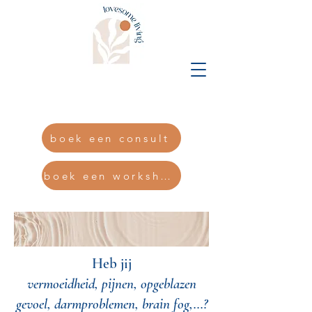
Eline@lovesomedesigns.b
e
boek een consult
boek een workshop
Heb jij
vermoeidheid, pijnen, opgeblazen
gevoel, darmproblemen, brain fog,...?