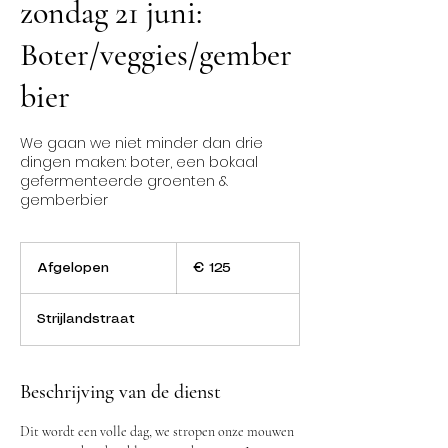
zondag 21 juni:
Boter/veggies/gember
bier
We gaan we niet minder dan drie
dingen maken: boter, een bokaal
gefermenteerde groenten &
gemberbier
125
euro
Afgelopen
A
€ 125
f
g
Strijlandstraat
e
l
o
p
Beschrijving van de dienst
e
n
Dit wordt een volle dag, we stropen onze mouwen