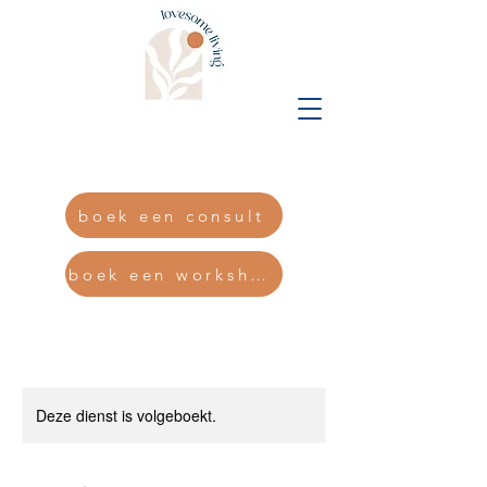
Eline@lovesomedesigns.b
e
boek een consult
boek een workshop
Deze dienst is volgeboekt.