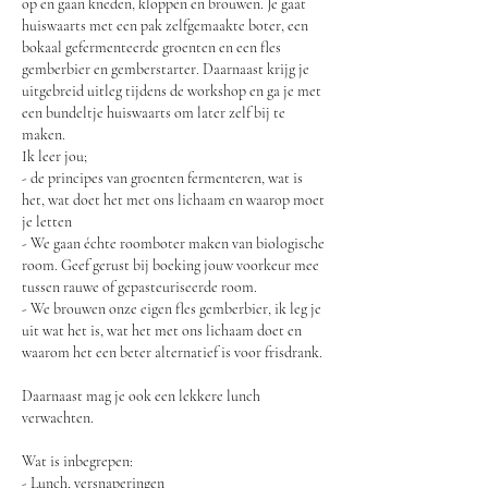
op en gaan kneden, kloppen en brouwen. Je gaat
huiswaarts met een pak zelfgemaakte boter, een
bokaal gefermenteerde groenten en een fles
gemberbier en gemberstarter. Daarnaast krijg je
uitgebreid uitleg tijdens de workshop en ga je met
een bundeltje huiswaarts om later zelf bij te
maken.
Ik leer jou;
- de principes van groenten fermenteren, wat is
het, wat doet het met ons lichaam en waarop moet
je letten
- We gaan échte roomboter maken van biologische
room. Geef gerust bij boeking jouw voorkeur mee
tussen rauwe of gepasteuriseerde room.
- We brouwen onze eigen fles gemberbier, ik leg je
uit wat het is, wat het met ons lichaam doet en
waarom het een beter alternatief is voor frisdrank.
Daarnaast mag je ook een lekkere lunch
verwachten.
Wat is inbegrepen:
- Lunch, versnaperingen